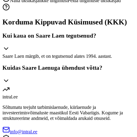
Näita üksikasjalikke tingimusi
Peida tingimuste üksikasjad
Korduma Kippuvad Küsimused (KKK)
Kui kaua on Saare Laen tegutsenud?
Saare Laen märgib, et on tegutsenud alates 1994. aastast.
Kuidas Saare Laenuga ühendust võtta?
intral
.ee
Sõltumatu teejuht tarbimislaenude, kiirlaenude ja
investeerimisvõimaluste maastikul Eesti Vabariigis. Kogume ja
struktureerime andmeid, et võimaldada arukaid otsuseid.
info@intral.ee