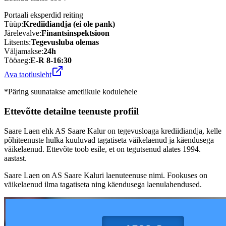
Portaali eksperdid reiting
Tüüp:
Krediidiandja (ei ole pank)
Järelevalve:
Finantsinspektsioon
Litsents:
Tegevusluba olemas
Väljamakse:
24h
Tööaeg:
E-R 8-16:30
Ava taotlusleht
*Päring suunatakse ametlikule kodulehele
Ettevõtte detailne teenuste profiil
Saare Laen ehk AS Saare Kalur on tegevusloaga krediidiandja, kelle
põhiteenuste hulka kuuluvad tagatiseta väikelaenud ja käendusega
väikelaenud. Ettevõte toob esile, et on tegutsenud alates 1994.
aastast.
Saare Laen on AS Saare Kaluri laenuteenuse nimi. Fookuses on
väikelaenud ilma tagatiseta ning käendusega laenulahendused.