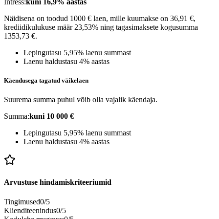
Intress:
kuni 16,9% aastas
Näidisena on toodud 1000 € laen, mille kuumakse on 36,91 €,
krediidikulukuse määr 23,53% ning tagasimaksete kogusumma
1353,73 €.
Lepingutasu 5,95% laenu summast
Laenu haldustasu 4% aastas
Käendusega tagatud väikelaen
Suurema summa puhul võib olla vajalik käendaja.
Summa:
kuni 10 000 €
Lepingutasu 5,95% laenu summast
Laenu haldustasu 4% aastas
Arvustuse hindamiskriteeriumid
Tingimused
0
/5
Klienditeenindus
0
/5