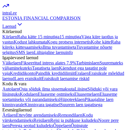
intral
.ee
ESTONIA FINANCIAL COMPARISON
Laenud
Kiirlaenud
Kiirlaen
Raha kätte 15 minutiga
15 minutiga
Väga kiire taotlus ja
vastus
Kodust lahkumata
Kogu protsess internetis
Kohe kätte
Raha
kiireks kättesaamiseks
Ilma tuvastamiseta
Tuvastamise nõuete
selgitus
SMS laen
Lühiajaline laenuinfo
Igapäevased laenud
Väikelaen
Fikseeritud intress alates 7.9%
Tarbimislaen
Suuremateks
väljaminekuteks
Tagatiseta laen
Käendust ega tagatist pole
vaja
Krediidikonto
Paindlik krediidilimiit
Eralaen
Eraisikule mõeldud
laenud
Laen eraisikult
Eraisikult laenamise riskid
Kodu & vara
Autolaen
Osta sõiduk ilma sissemaksuta
Liising
Sõiduki või vara
liisinguks
Kodulaen
Eluaseme ostmiseks
Eluasemelaen
Eluaseme
soetamiseks või parandamiseks
Hüpoteeklaen
Pikaajaline laen
kinnisvarale
Kinnisvara tagatisel
Suurem laen tagatisega
Eesmärgilaenud
Ärilaen
Ettevõtte arendamiseks
Remondilaen
Kodu
värskendamiseks
Reisilaen
Reisi ja puhkuse kuludeks
Noore pere
laen
Perega seotud kuludeks
Õppelaen
Õpingute