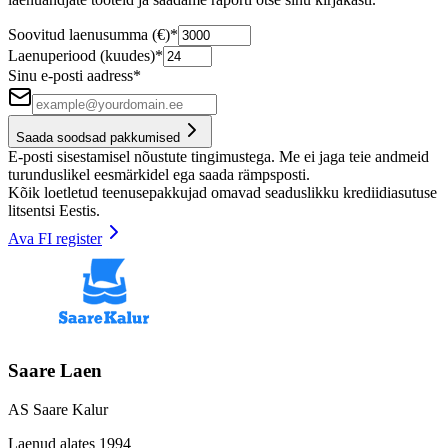
Soovitud laenusumma (€)
*
Laenuperiood (kuudes)
*
Sinu e-posti aadress
*
Saada soodsad pakkumised
E-posti sisestamisel nõustute tingimustega. Me ei jaga teie andmeid
turunduslikel eesmärkidel ega saada rämpsposti.
Kõik loetletud teenusepakkujad omavad seaduslikku krediidiasutuse
litsentsi Eestis.
Ava FI register
Saare Laen
AS Saare Kalur
Laenud alates 1994