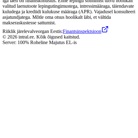
Iga laen on finantskohustus. Enne lepingu sõlmimist tutvu hoolikalt
valitud laenutoote lepingutingimustega, intressimääraga, täiendavate
kuludega ja krediidi kulukuse määraga (APR). Vajadusel konsulteeri
asjatundjatega. Mõtle oma otsus hoolikalt läbi, et vältida
makseraskustesse sattumist.
Riiklik järelevalveorgan Eestis:
Finantsinspektsioon
©
2026
intral.ee.
Kõik õigused kaitstud.
Server: 100% Roheline Majutus EL-is