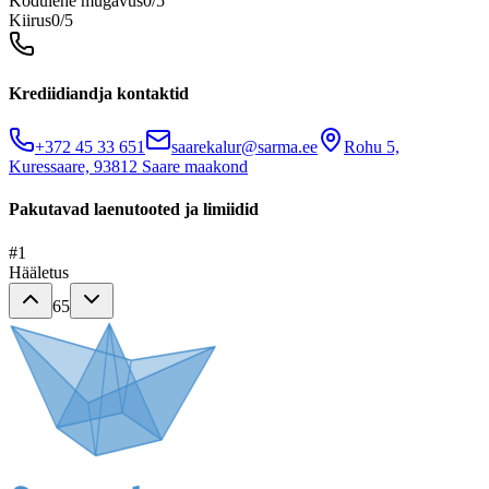
Kodulehe mugavus
0
/5
Kiirus
0
/5
Krediidiandja kontaktid
+372 45 33 651
saarekalur@sarma.ee
Rohu 5,
Kuressaare, 93812 Saare maakond
Pakutavad laenutooted ja limiidid
#
1
Hääletus
65