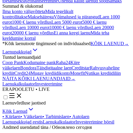
toetamiseks
Refinantseerimine
Ühenda kallid laenud soodsamaks
Summad & olukorrad
Ilma konto väljavõtteta
Mida tegelikult
kontrollitakse
Maksehäirega
Võimalused ja piirangud
Laen 1000
eurot
1000 € laenu võrdlus
Laen 5000 eurot
5000 € laenu
võrdlus
Laen 10000 eurot
10000 € laenu võrdlus
Laen 20000
eurot
20000 € laenu võrdlus
Ei anna keegi laenu
Mida teha
keeldumise korral
*Kõik laenutoote tingimused on individuaalsed
KÕIK LAENUD
→
Laenupakkujad
Tuntud laenuandjaid
Coop Pank
Kodumaine pank
Raha24
Kiire
väikelaen
Bondora
Täisdigitaalne laen
Creditstar
Rahvusvaheline
krediit
Credit24
Mugav krediidikonto
Monefit
Nutikas krediidiliin
NÄITA KÕIKI LAENUANDJAID
→
Laenukalkulaator
Investeerimine
ERAPOOLETU • LIVE
Laenuvõrdluse jaotised
Kõik Laenud
•
Kiirlaen
•
Väikelaen
•
Tarbimislaen
•
Autolaen
Laenupakkujad eestis
Laenukalkulaator
Investeerimine börsil
Andmed uuendatud täna / Обновлено сегодня