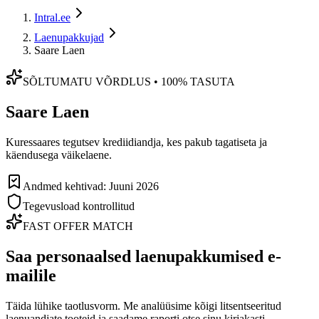
Intral.ee
Laenupakkujad
Saare Laen
SÕLTUMATU VÕRDLUS • 100% TASUTA
Saare Laen
Kuressaares tegutsev krediidiandja, kes pakub tagatiseta ja
käendusega väikelaene.
Andmed kehtivad: Juuni 2026
Tegevusload kontrollitud
FAST OFFER MATCH
Saa personaalsed laenupakkumised e-
mailile
Täida lühike taotlusvorm. Me analüüsime kõigi litsentseeritud
laenuandjate tooteid ja saadame raporti otse sinu kirjakasti.