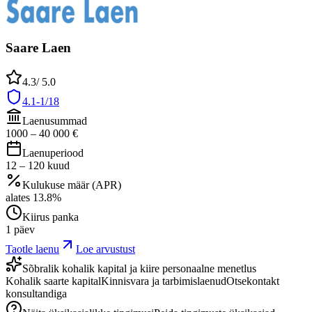
Saare Laen
4.3
/ 5.0
4.1-1/18
Laenusummad
1000
–
40 000
€
Laenuperiood
12
–
120
kuud
Kulukuse määr (APR)
alates
13.8
%
Kiirus panka
1 päev
Taotle laenu
Loe arvustust
Sõbralik kohalik kapital ja kiire personaalne menetlus
Kohalik saarte kapital
Kinnisvara ja tarbimislaenud
Otsekontakt
konsultandiga