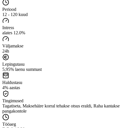
Periood
12 - 120 kuud
Intress
alates 12.0%
Väljamakse
24h
Lepingutasu
5,95% laenu summast
Haldustasu
4% aastas
Tingimused
Tagatiseta, Maksehäire korral tehakse otsus eraldi, Raha kantakse
pangakontole
Tööaeg