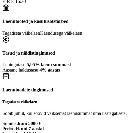
E-R 8-16:30
Laenutooted ja kasutusotstarbed
Tagatiseta väikelaen
Käendusega väikelaen
Tasud ja näidistingimused
Lepingutasu:
5,95% laenu summast
Aastane haldustasu:
4% aastas
Laenutoodete tingimused
Tagatiseta väikelaen
Sobib juhul, kui soovid väiksemat laenusummat ilma lisatagatiseta.
Summa:
kuni 5000 €
Periood:
kuni 7 aastat