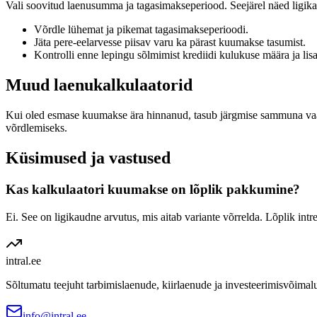
Vali soovitud laenusumma ja tagasimakseperiood. Seejärel näed ligikau
Võrdle lühemat ja pikemat tagasimakseperioodi.
Jäta pere-eelarvesse piisav varu ka pärast kuumakse tasumist.
Kontrolli enne lepingu sõlmimist krediidi kulukuse määra ja lisa
Muud laenukalkulaatorid
Kui oled esmase kuumakse ära hinnanud, tasub järgmise sammuna vaa
võrdlemiseks.
Küsimused ja vastused
Kas kalkulaatori kuumakse on lõplik pakkumine?
Ei. See on ligikaudne arvutus, mis aitab variante võrrelda. Lõplik int
intral
.ee
Sõltumatu teejuht tarbimislaenude, kiirlaenude ja investeerimisvõimal
info@intral.ee