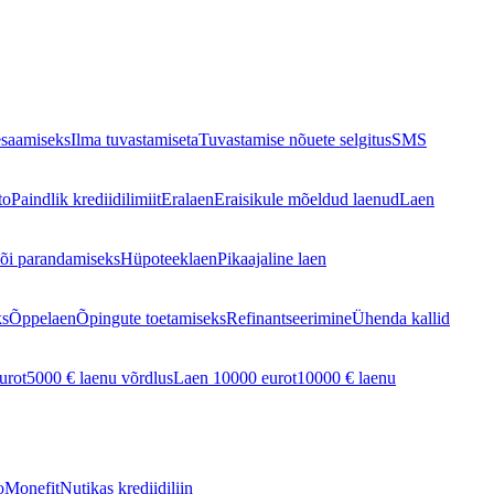
esaamiseks
Ilma tuvastamiseta
Tuvastamise nõuete selgitus
SMS
to
Paindlik krediidilimiit
Eralaen
Eraisikule mõeldud laenud
Laen
õi parandamiseks
Hüpoteeklaen
Pikaajaline laen
ks
Õppelaen
Õpingute toetamiseks
Refinantseerimine
Ühenda kallid
urot
5000 € laenu võrdlus
Laen 10000 eurot
10000 € laenu
o
Monefit
Nutikas krediidiliin