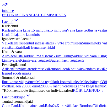
intral
.ee
ESTONIA FINANCIAL COMPARISON
Laenud
Kiirlaenud
Kiirlaen
Raha kätte 15 minutiga
15 minutiga
Väga kiire taotlus ja vastu
laen
Lühiajaline laenuinfo
Igapäevased laenud
Väikelaen
Fikseeritud intress alates 7.9%
Tarbimislaen
Suuremateks väl
eraisikult
Eraisikult laenamise riskid
Kodu & vara
Autolaen
Osta sõiduk ilma sissemaksuta
Liising
Sõiduki või vara liisin
kinnisvarale
Kinnisvara tagatisel
Suurem laen tagatisega
Eesmärgilaenud
Ärilaen
Ettevõtte arendamiseks
Remondilaen
Kodu värskendamiseks
Re
laenud soodsamaks
Summad & olukorrad
Ilma konto väljavõtteta
Mida tegelikult kontrollitakse
Maksehäirega
Või
võrdlus
Laen 20000 eurot
20000 € laenu võrdlus
Ei anna keegi laenu
Mi
*Kõik laenutoote tingimused on individuaalsed
KÕIK LAENUD
→
Laenupakkujad
Tuntud laenuandjaid
Coop Pank
Kodumaine pank
Raha24
Kiire väikelaen
Bondora
Täisdigit