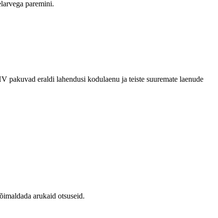
elarvega paremini.
 pakuvad eraldi lahendusi kodulaenu ja teiste suuremate laenude
võimaldada arukaid otsuseid.