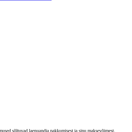
ngimused sõltuvad laenuandja pakkumisest ja sinu maksevõimest.