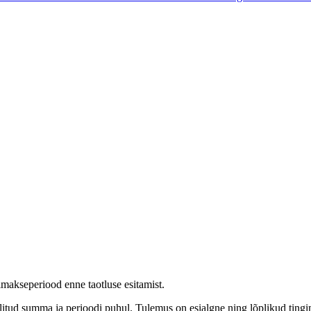
makseperiood enne taotluse esitamist.
e valitud summa ja perioodi puhul. Tulemus on esialgne ning lõplikud ti