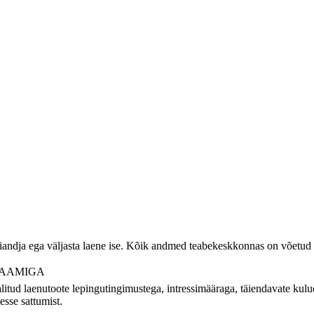
diandja ega väljasta laene ise. Kõik andmed teabekeskkonnas on võetud 
LAAMIGA
alitud laenutoote lepingutingimustega, intressimääraga, täiendavate ku
esse sattumist.