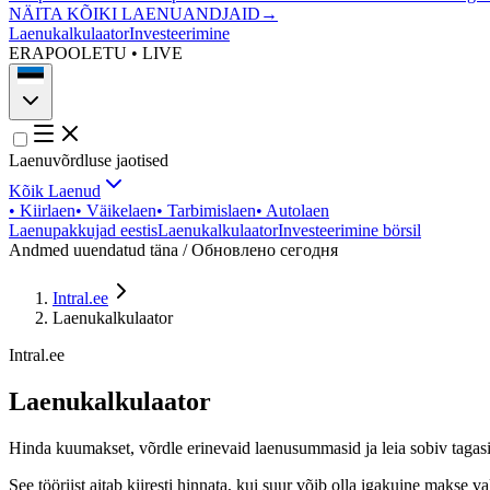
NÄITA KÕIKI LAENUANDJAID
→
Laenukalkulaator
Investeerimine
ERAPOOLETU • LIVE
Laenuvõrdluse jaotised
Kõik Laenud
•
Kiirlaen
•
Väikelaen
•
Tarbimislaen
•
Autolaen
Laenupakkujad eestis
Laenukalkulaator
Investeerimine börsil
Andmed uuendatud täna / Обновлено сегодня
Intral.ee
Laenukalkulaator
Intral.ee
Laenukalkulaator
Hinda kuumakset, võrdle erinevaid laenusummasid ja leia sobiv tagasi
See tööriist aitab kiiresti hinnata, kui suur võib olla igakuine maks