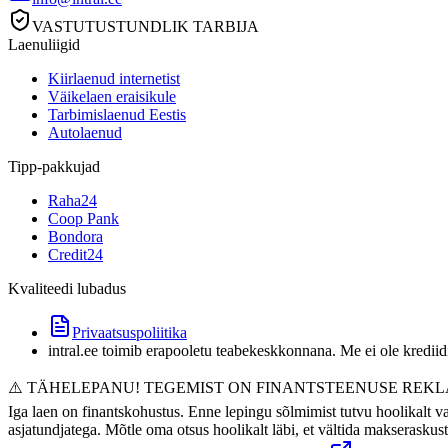
VASTUTUSTUNDLIK TARBIJA
Laenuliigid
Kiirlaenud internetist
Väikelaen eraisikule
Tarbimislaenud Eestis
Autolaenud
Tipp-pakkujad
Raha24
Coop Pank
Bondora
Credit24
Kvaliteedi lubadus
Privaatsuspoliitika
intral.ee toimib erapooletu teabekeskkonnana. Me ei ole kredii
⚠️ TÄHELEPANU! TEGEMIST ON FINANTSTEENUSE REK
Iga laen on finantskohustus. Enne lepingu sõlmimist tutvu hoolikalt v
asjatundjatega. Mõtle oma otsus hoolikalt läbi, et vältida makseraskust