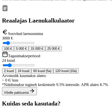
Reaalajas Laenukalkulaator
Soovitud laenusumma
3000
€
100 €
5 000 €
15 000 €
25 000 €
Tagasimakseperiood
24
kuud
2
kuud
24
kuud
60
kuud
(5a)
120
kuud
(10a)
Arvutuslik kuumakse alates:
~
0
€
/
kuu
*Näidismakse tugineb keskmisele 9.5% intressile. APR alates 8.7%
Võrdle pakkumisi
Kuidas seda kasutada?