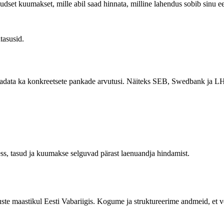
dset kuumakset, mille abil saad hinnata, milline lahendus sobib sinu e
tasusid.
data ka konkreetsete pankade arvutusi. Näiteks SEB, Swedbank ja LHV
ress, tasud ja kuumakse selguvad pärast laenuandja hindamist.
uste maastikul Eesti Vabariigis. Kogume ja struktureerime andmeid, et 