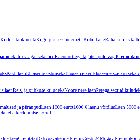
s
Kodust lahkumata
Kogu protsess internetis
Kohe kätte
Raha kiireks kätt
jaminekuteks
Tagatiseta laen
Käendust ega tagatist pole vaja
Krediidikon
guks
Kodulaen
Eluaseme ostmiseks
Eluasemelaen
Eluaseme soetamiseks v
isilaen
Reisi ja puhkuse kuludeks
Noore pere laen
Perega seotud kulude
malused ja piirangud
Laen 1000 eurot
1000 € laenu võrdlus
Laen 5000 e
da teha keeldumise korral
aalne laen
Creditstar
Rahvusvaheline krediit
Credit24
Mugav krediidikont