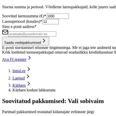
Sisesta summa ja periood. Võrdleme laenupakkujaid, kelle juures saab 
Soovitud laenusumma (€)
*
Laenuperiood (kuudes)
*
Sinu e-posti aadress
*
Saada veebipakkumised
E-posti sisestamisel nõustute tingimustega. Me ei jaga teie andmeid t
Kõik loetletud teenusepakkujad omavad seaduslikku krediidiasutuse lit
Ava FI register
Intral.ee
Laenud
Kiirlaen
Kiirlaen kodust lahkumata
Soovitatud pakkumised: Vali sobivaim
Parimad pakkumised reastatud külastajate eelistuste järgi