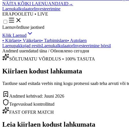
NÄITA KÕIKI LAENUANDJAID
→
Laenukalkulaator
Investeerimine
ERAPOOLETU • LIVE
Laenuvõrdluse jaotised
Kõik Laenud
•
Kiirlaen
•
Väikelaen
•
Tarbimislaen
•
Autolaen
Laenupakkujad eestis
Laenukalkulaator
Investeerimine börsil
Andmed uuendatud täna / Обновлено сегодня
SÕLTUMATU VÕRDLUS • 100% TASUTA
Kiirlaen
kodust lahkumata
Taotluse saad esitada veebis ning kogu protsessi saab teha arvuti või t
Andmed kehtivad: Juuni 2026
Tegevusload kontrollitud
FAST OFFER MATCH
Leia kiirlaen kodust lahkumata