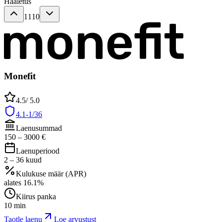
Hääletus
1110
Monefit
4.5
/ 5.0
4.1-1/36
Laenusummad
150
–
3000
€
Laenuperiood
2
–
36
kuud
Kulukuse määr (APR)
alates
16.1
%
Kiirus panka
10 min
Taotle laenu
Loe arvustust