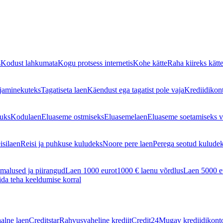
s
Kodust lahkumata
Kogu protsess internetis
Kohe kätte
Raha kiireks kätt
jaminekuteks
Tagatiseta laen
Käendust ega tagatist pole vaja
Krediidikon
guks
Kodulaen
Eluaseme ostmiseks
Eluasemelaen
Eluaseme soetamiseks v
isilaen
Reisi ja puhkuse kuludeks
Noore pere laen
Perega seotud kulude
malused ja piirangud
Laen 1000 eurot
1000 € laenu võrdlus
Laen 5000 e
da teha keeldumise korral
aalne laen
Creditstar
Rahvusvaheline krediit
Credit24
Mugav krediidikont