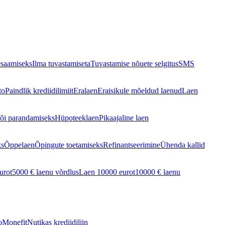
esaamiseks
Ilma tuvastamiseta
Tuvastamise nõuete selgitus
SMS
to
Paindlik krediidilimiit
Eralaen
Eraisikule mõeldud laenud
Laen
õi parandamiseks
Hüpoteeklaen
Pikaajaline laen
ks
Õppelaen
Õpingute toetamiseks
Refinantseerimine
Ühenda kallid
urot
5000 € laenu võrdlus
Laen 10000 eurot
10000 € laenu
o
Monefit
Nutikas krediidiliin