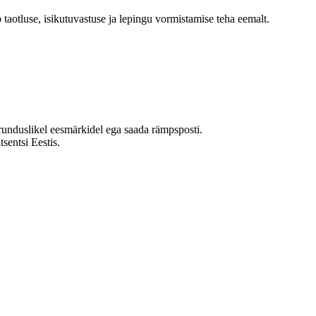
taotluse, isikutuvastuse ja lepingu vormistamise teha eemalt.
urunduslikel eesmärkidel ega saada rämpsposti.
sentsi Eestis.