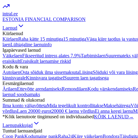
intral
.ee
ESTONIA FINANCIAL COMPARISON
Laenud
Kiirlaenud
Kiirlaen
Raha kätte 15 minutiga
15 minutiga
Väga kiire taotlus ja vastu
laen
Lühiajaline laenuinfo
Igapäevased laenud
Väikelaen
Fikseeritud intress alates 7.9%
Tarbimislaen
Suuremateks väl
eraisikult
Eraisikult laenamise riskid
Kodu & vara
Autolaen
Osta sõiduk ilma sissemaksuta
Liising
Sõiduki või vara liisin
kinnisvarale
Kinnisvara tagatisel
Suurem laen tagatisega
Eesmärgilaenud
Ärilaen
Ettevõtte arendamiseks
Remondilaen
Kodu värskendamiseks
Re
laenud soodsamaks
Summad & olukorrad
Ilma konto väljavõtteta
Mida tegelikult kontrollitakse
Maksehäirega
Või
võrdlus
Laen 20000 eurot
20000 € laenu võrdlus
Ei anna keegi laenu
Mi
*Kõik laenutoote tingimused on individuaalsed
KÕIK LAENUD
→
Laenupakkujad
Tuntud laenuandjaid
Coop Pank
Kodumaine pank
Raha24
Kiire väikelaen
Bondora
Täisdigit