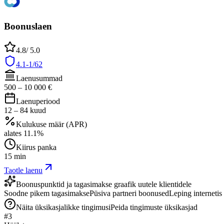
Boonuslaen
4.8
/ 5.0
4.1-1/62
Laenusummad
500
–
10 000
€
Laenuperiood
12
–
84
kuud
Kulukuse määr (APR)
alates
11.1
%
Kiirus panka
15 min
Taotle laenu
Boonuspunktid ja tagasimakse graafik uutele klientidele
Soodne pikem tagasimakse
Püsiva partneri boonused
Leping internetis
Näita üksikasjalikke tingimusi
Peida tingimuste üksikasjad
#
3