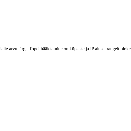
älte arvu järgi. Topelthääletamine on küpsiste ja IP alusel rangelt bloke