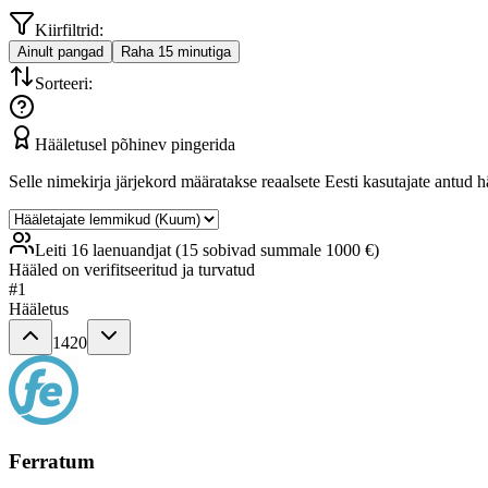
Kiirfiltrid:
Ainult pangad
Raha 15 minutiga
Sorteeri:
Hääletusel põhinev pingerida
Selle nimekirja järjekord määratakse reaalsete Eesti kasutajate antud hä
Leiti 16 laenuandjat (15 sobivad summale 1000 €)
Hääled on verifitseeritud ja turvatud
#
1
Hääletus
1420
Ferratum