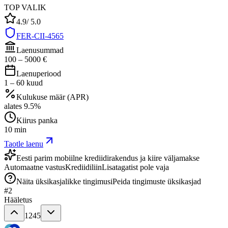
TOP VALIK
4.9
/ 5.0
FER-CII-4565
Laenusummad
100
–
5000
€
Laenuperiood
1
–
60
kuud
Kulukuse määr (APR)
alates
9.5
%
Kiirus panka
10 min
Taotle laenu
Eesti parim mobiilne krediidirakendus ja kiire väljamakse
Automaatne vastus
Krediidiliin
Lisatagatist pole vaja
Näita üksikasjalikke tingimusi
Peida tingimuste üksikasjad
#
2
Hääletus
1245