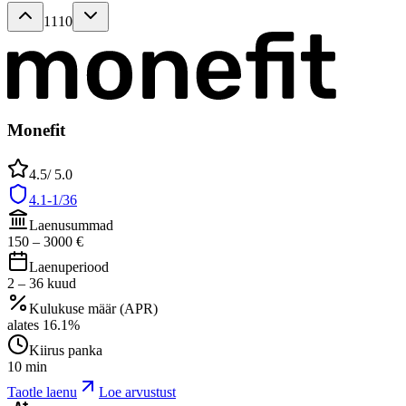
1110
Monefit
4.5
/ 5.0
4.1-1/36
Laenusummad
150
–
3000
€
Laenuperiood
2
–
36
kuud
Kulukuse määr (APR)
alates
16.1
%
Kiirus panka
10 min
Taotle laenu
Loe arvustust