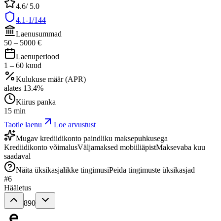
4.6
/ 5.0
4.1-1/144
Laenusummad
50
–
5000
€
Laenuperiood
1
–
60
kuud
Kulukuse määr (APR)
alates
13.4
%
Kiirus panka
15 min
Taotle laenu
Loe arvustust
Mugav krediidikonto paindliku maksepuhkusega
Krediidikonto võimalus
Väljamaksed mobiiliäpist
Maksevaba kuu
saadaval
Näita üksikasjalikke tingimusi
Peida tingimuste üksikasjad
#
6
Hääletus
890