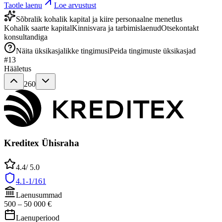
Taotle laenu
Loe arvustust
Sõbralik kohalik kapital ja kiire personaalne menetlus
Kohalik saarte kapital
Kinnisvara ja tarbimislaenud
Otsekontakt
konsultandiga
Näita üksikasjalikke tingimusi
Peida tingimuste üksikasjad
#
13
Hääletus
260
Kreditex Ühisraha
4.4
/ 5.0
4.1-1/161
Laenusummad
500
–
50 000
€
Laenuperiood