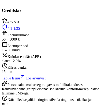
Creditstar
4.5
/ 5.0
4.1-1/35
Laenusummad
50
–
5000
€
Laenuperiood
1
–
36
kuud
Kulukuse määr (APR)
alates
12.9
%
Kiirus panka
15 min
Taotle laenu
Loe arvustust
Personaalne makseaeg mugavas mobiilirakenduses
Rahvusvaheline grupp
Personaalsed krediidikontod
Maksepuhkuse
tellimine SMS-iga
Näita üksikasjalikke tingimusi
Peida tingimuste üksikasjad
#
10