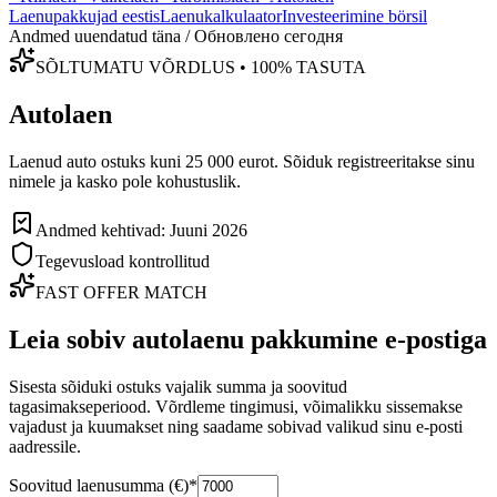
Laenupakkujad eestis
Laenukalkulaator
Investeerimine börsil
Andmed uuendatud täna / Обновлено сегодня
SÕLTUMATU VÕRDLUS • 100% TASUTA
Autolaen
Laenud auto ostuks kuni 25 000 eurot. Sõiduk registreeritakse sinu
nimele ja kasko pole kohustuslik.
Andmed kehtivad: Juuni 2026
Tegevusload kontrollitud
FAST OFFER MATCH
Leia sobiv autolaenu pakkumine e-postiga
Sisesta sõiduki ostuks vajalik summa ja soovitud
tagasimakseperiood. Võrdleme tingimusi, võimalikku sissemakse
vajadust ja kuumakset ning saadame sobivad valikud sinu e-posti
aadressile.
Soovitud laenusumma (€)
*