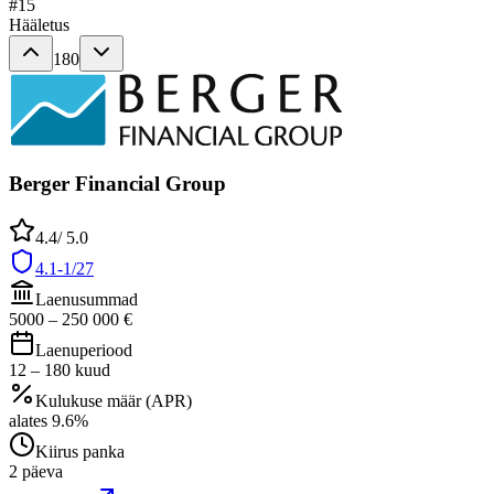
#
15
Hääletus
180
Berger Financial Group
4.4
/ 5.0
4.1-1/27
Laenusummad
5000
–
250 000
€
Laenuperiood
12
–
180
kuud
Kulukuse määr (APR)
alates
9.6
%
Kiirus panka
2 päeva