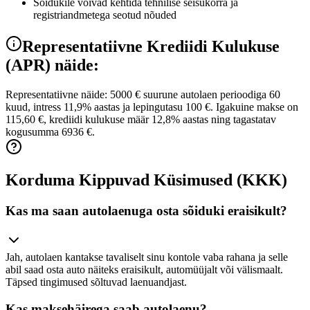
Sõidukile võivad kehtida tehnilise seisukorra ja
registriandmetega seotud nõuded
Representatiivne Krediidi Kulukuse
(APR) näide:
Representatiivne näide: 5000 € suurune autolaen perioodiga 60
kuud, intress 11,9% aastas ja lepingutasu 100 €. Igakuine makse on
115,60 €, krediidi kulukuse määr 12,8% aastas ning tagastatav
kogusumma 6936 €.
Korduma Kippuvad Küsimused (KKK)
Kas ma saan autolaenuga osta sõiduki eraisikult?
Jah, autolaen kantakse tavaliselt sinu kontole vaba rahana ja selle
abil saad osta auto näiteks eraisikult, automüüjalt või välismaalt.
Täpsed tingimused sõltuvad laenuandjast.
Kas maksehäirega saab autolaenu?