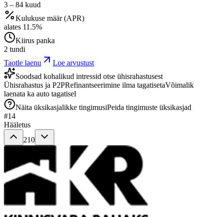
3
–
84
kuud
Kulukuse määr (APR)
alates
11.5
%
Kiirus panka
2 tundi
Taotle laenu
Loe arvustust
Soodsad kohalikud intressid otse ühisrahastusest
Ühisrahastus ja P2P
Refinantseerimine ilma tagatiseta
Võimalik
laenata ka auto tagatisel
Näita üksikasjalikke tingimusi
Peida tingimuste üksikasjad
#
14
Hääletus
210