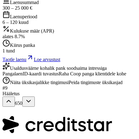
Laenusummad
300
–
25 000
€
Laenuperiood
6
–
120
kuud
Kulukuse määr (APR)
alates
8.7
%
Kiirus panka
1 tund
Taotle laenu
Loe arvustust
Usaldusväärne kohalik pank soodsaima intressiga
Pangalaen
ID-kaardi tuvastus
Raha Coop panga klientidele kohe
Näita üksikasjalikke tingimusi
Peida tingimuste üksikasjad
#
9
Hääletus
650