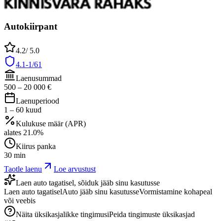
Autokiirpant
4.2
/ 5.0
4.1-1/61
Laenusummad
500
–
20 000
€
Laenuperiood
1
–
60
kuud
Kulukuse määr (APR)
alates
21.0
%
Kiirus panka
30 min
Taotle laenu
Loe arvustust
Laen auto tagatisel, sõiduk jääb sinu kasutusse
Laen auto tagatisel
Auto jääb sinu kasutusse
Vormistamine kohapeal
või veebis
Näita üksikasjalikke tingimusi
Peida tingimuste üksikasjad