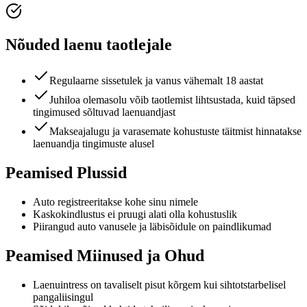
Nõuded laenu taotlejale
Regulaarne sissetulek ja vanus vähemalt 18 aastat
Juhiloa olemasolu võib taotlemist lihtsustada, kuid täpsed
tingimused sõltuvad laenuandjast
Makseajalugu ja varasemate kohustuste täitmist hinnatakse
laenuandja tingimuste alusel
Peamised Plussid
Auto registreeritakse kohe sinu nimele
Kaskokindlustus ei pruugi alati olla kohustuslik
Piirangud auto vanusele ja läbisõidule on paindlikumad
Peamised Miinused ja Ohud
Laenuintress on tavaliselt pisut kõrgem kui sihtotstarbelisel
pangaliisingul