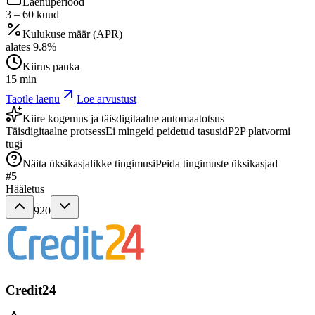
Laenuperiood
3
–
60
kuud
Kulukuse määr (APR)
alates
9.8
%
Kiirus panka
15 min
Taotle laenu
Loe arvustust
Kiire kogemus ja täisdigitaalne automaatotsus
Täisdigitaalne protsess
Ei mingeid peidetud tasusid
P2P platvormi
tugi
Näita üksikasjalikke tingimusi
Peida tingimuste üksikasjad
#
5
Hääletus
920
Credit24