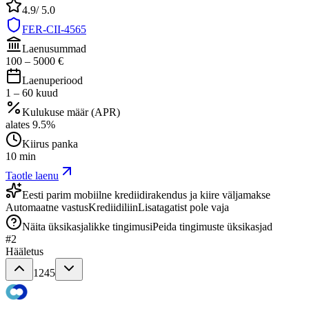
4.9
/ 5.0
FER-CII-4565
Laenusummad
100
–
5000
€
Laenuperiood
1
–
60
kuud
Kulukuse määr (APR)
alates
9.5
%
Kiirus panka
10 min
Taotle laenu
Eesti parim mobiilne krediidirakendus ja kiire väljamakse
Automaatne vastus
Krediidiliin
Lisatagatist pole vaja
Näita üksikasjalikke tingimusi
Peida tingimuste üksikasjad
#
2
Hääletus
1245