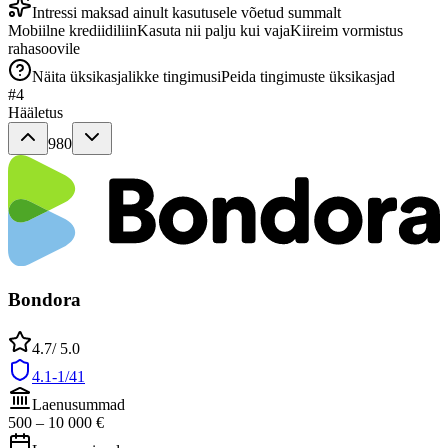
Intressi maksad ainult kasutusele võetud summalt
Mobiilne krediidiliin
Kasuta nii palju kui vaja
Kiireim vormistus
rahasoovile
Näita üksikasjalikke tingimusi
Peida tingimuste üksikasjad
#
4
Hääletus
980
Bondora
4.7
/ 5.0
4.1-1/41
Laenusummad
500
–
10 000
€