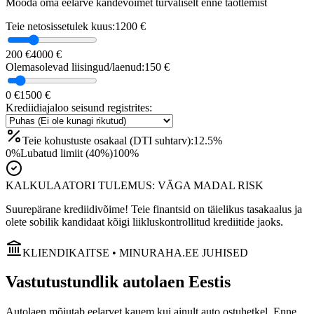
Mõõda oma eelarve kandevõimet turvaliselt enne taotlemist
Teie netosissetulek kuus:
1200
€
200 €
4000 €
Olemasolevad liisingud/laenud:
150
€
0 €
1500 €
Krediidiajaloo seisund registrites:
Teie kohustuste osakaal (DTI suhtarv):
12.5
%
0%
Lubatud limiit (40%)
100%
KALKULAATORI TULEMUS:
VÄGA MADAL RISK
Suurepärane krediidivõime! Teie finantsid on täielikus tasakaalus ja
olete sobilik kandidaat kõigi liikluskontrollitud krediitide jaoks.
KLIENDIKAITSE • MINURAHA.EE JUHISED
Vastutustundlik autolaen Eestis
Autolaen mõjutab eelarvet kauem kui ainult auto ostuhetkel. Enne