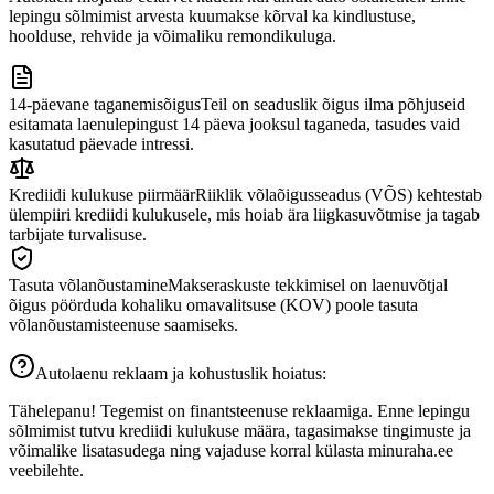
lepingu sõlmimist arvesta kuumakse kõrval ka kindlustuse,
hoolduse, rehvide ja võimaliku remondikuluga.
14-päevane taganemisõigus
Teil on seaduslik õigus ilma põhjuseid
esitamata laenulepingust 14 päeva jooksul taganeda, tasudes vaid
kasutatud päevade intressi.
Krediidi kulukuse piirmäär
Riiklik võlaõigusseadus (VÕS) kehtestab
ülempiiri krediidi kulukusele, mis hoiab ära liigkasuvõtmise ja tagab
tarbijate turvalisuse.
Tasuta võlanõustamine
Makseraskuste tekkimisel on laenuvõtjal
õigus pöörduda kohaliku omavalitsuse (KOV) poole tasuta
võlanõustamisteenuse saamiseks.
Autolaenu reklaam ja kohustuslik hoiatus:
Tähelepanu! Tegemist on finantsteenuse reklaamiga. Enne lepingu
sõlmimist tutvu krediidi kulukuse määra, tagasimakse tingimuste ja
võimalike lisatasudega ning vajaduse korral külasta minuraha.ee
veebilehte.