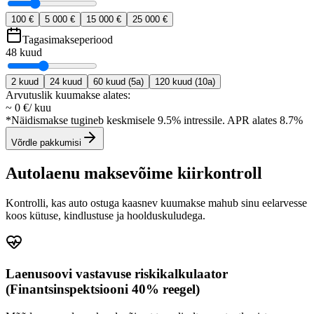
100 €
5 000 €
15 000 €
25 000 €
Tagasimakseperiood
48
kuud
2
kuud
24
kuud
60
kuud
(5a)
120
kuud
(10a)
Arvutuslik kuumakse alates:
~
0
€
/
kuu
*Näidismakse tugineb keskmisele 9.5% intressile. APR alates 8.7%
Võrdle pakkumisi
Autolaenu maksevõime kiirkontroll
Kontrolli, kas auto ostuga kaasnev kuumakse mahub sinu eelarvesse
koos kütuse, kindlustuse ja hoolduskuludega.
Laenusoovi vastavuse riskikalkulaator
(Finantsinspektsiooni 40% reegel)