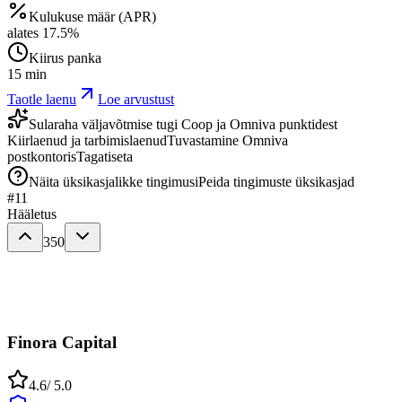
Kulukuse määr (APR)
alates
17.5
%
Kiirus panka
15 min
Taotle laenu
Loe arvustust
Sularaha väljavõtmise tugi Coop ja Omniva punktidest
Kiirlaenud ja tarbimislaenud
Tuvastamine Omniva
postkontoris
Tagatiseta
Näita üksikasjalikke tingimusi
Peida tingimuste üksikasjad
#
11
Hääletus
350
Finora Capital
4.6
/ 5.0