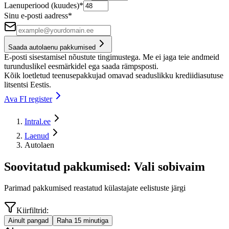
Laenuperiood (kuudes)
*
Sinu e-posti aadress
*
Saada autolaenu pakkumised
E-posti sisestamisel nõustute tingimustega. Me ei jaga teie andmeid
turunduslikel eesmärkidel ega saada rämpsposti.
Kõik loetletud teenusepakkujad omavad seaduslikku krediidiasutuse
litsentsi Eestis.
Ava FI register
Intral.ee
Laenud
Autolaen
Soovitatud pakkumised: Vali sobivaim
Parimad pakkumised reastatud külastajate eelistuste järgi
Kiirfiltrid:
Ainult pangad
Raha 15 minutiga