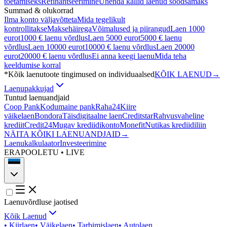
toetamiseks
Refinantseerimine
Ühenda kallid laenud soodsamaks
Summad & olukorrad
Ilma konto väljavõtteta
Mida tegelikult
kontrollitakse
Maksehäirega
Võimalused ja piirangud
Laen 1000
eurot
1000 € laenu võrdlus
Laen 5000 eurot
5000 € laenu
võrdlus
Laen 10000 eurot
10000 € laenu võrdlus
Laen 20000
eurot
20000 € laenu võrdlus
Ei anna keegi laenu
Mida teha
keeldumise korral
*Kõik laenutoote tingimused on individuaalsed
KÕIK LAENUD
→
Laenupakkujad
Tuntud laenuandjaid
Coop Pank
Kodumaine pank
Raha24
Kiire
väikelaen
Bondora
Täisdigitaalne laen
Creditstar
Rahvusvaheline
krediit
Credit24
Mugav krediidikonto
Monefit
Nutikas krediidiliin
NÄITA KÕIKI LAENUANDJAID
→
Laenukalkulaator
Investeerimine
ERAPOOLETU • LIVE
Laenuvõrdluse jaotised
Kõik Laenud
•
Kiirlaen
•
Väikelaen
•
Tarbimislaen
•
Autolaen