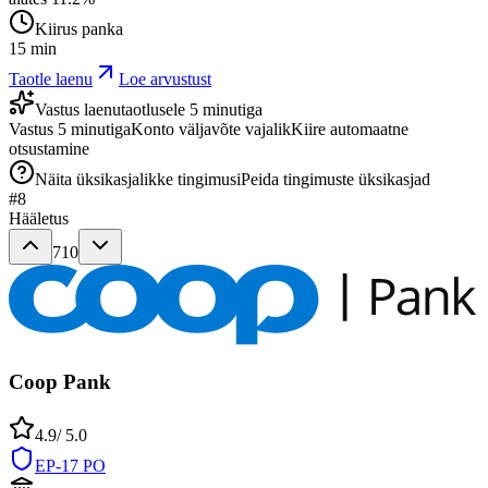
Kiirus panka
15 min
Taotle laenu
Loe arvustust
Vastus laenutaotlusele 5 minutiga
Vastus 5 minutiga
Konto väljavõte vajalik
Kiire automaatne
otsustamine
Näita üksikasjalikke tingimusi
Peida tingimuste üksikasjad
#
8
Hääletus
710
Coop Pank
4.9
/ 5.0
EP-17 PO