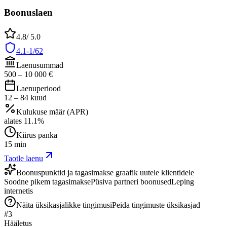
Boonuslaen
4.8
/ 5.0
4.1-1/62
Laenusummad
500
–
10 000
€
Laenuperiood
12
–
84
kuud
Kulukuse määr (APR)
alates
11.1
%
Kiirus panka
15 min
Taotle laenu
Boonuspunktid ja tagasimakse graafik uutele klientidele
Soodne pikem tagasimakse
Püsiva partneri boonused
Leping
internetis
Näita üksikasjalikke tingimusi
Peida tingimuste üksikasjad
#
3
Hääletus