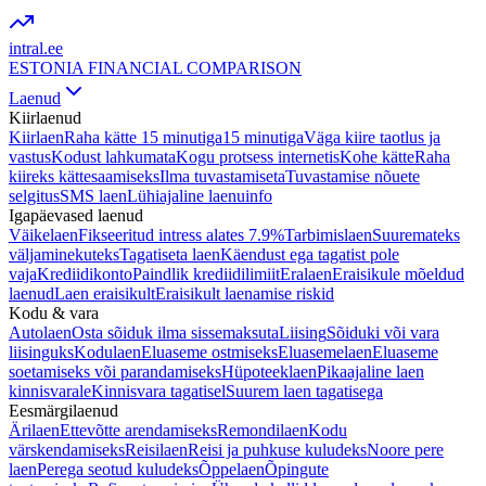
intral
.ee
ESTONIA FINANCIAL COMPARISON
Laenud
Kiirlaenud
Kiirlaen
Raha kätte 15 minutiga
15 minutiga
Väga kiire taotlus ja
vastus
Kodust lahkumata
Kogu protsess internetis
Kohe kätte
Raha
kiireks kättesaamiseks
Ilma tuvastamiseta
Tuvastamise nõuete
selgitus
SMS laen
Lühiajaline laenuinfo
Igapäevased laenud
Väikelaen
Fikseeritud intress alates 7.9%
Tarbimislaen
Suuremateks
väljaminekuteks
Tagatiseta laen
Käendust ega tagatist pole
vaja
Krediidikonto
Paindlik krediidilimiit
Eralaen
Eraisikule mõeldud
laenud
Laen eraisikult
Eraisikult laenamise riskid
Kodu & vara
Autolaen
Osta sõiduk ilma sissemaksuta
Liising
Sõiduki või vara
liisinguks
Kodulaen
Eluaseme ostmiseks
Eluasemelaen
Eluaseme
soetamiseks või parandamiseks
Hüpoteeklaen
Pikaajaline laen
kinnisvarale
Kinnisvara tagatisel
Suurem laen tagatisega
Eesmärgilaenud
Ärilaen
Ettevõtte arendamiseks
Remondilaen
Kodu
värskendamiseks
Reisilaen
Reisi ja puhkuse kuludeks
Noore pere
laen
Perega seotud kuludeks
Õppelaen
Õpingute