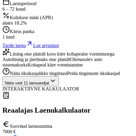
Laenuperiood
6
–
72
kuud
Kulukuse määr (APR)
alates
18.2
%
Kiirus panka
1 tund
Taotle laenu
Loe arvustust
Liising otse platsilt koos kiire kohapealse vormistusega
Autoliising ja järelmaks otse platsilt
Olemasolev auto
sissemakseks
Kohapeal kiire vormistamine
Näita üksikasjalikke tingimusi
Peida tingimuste üksikasjad
Näita veel 11 laenuandjat
INTERAKTIIVNE KALKULAATOR
Reaalajas Laenukalkulaator
Soovitud laenusumma
7000
€