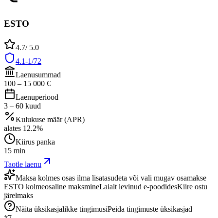
ESTO
4.7
/ 5.0
4.1-1/72
Laenusummad
100
–
15 000
€
Laenuperiood
3
–
60
kuud
Kulukuse määr (APR)
alates
12.2
%
Kiirus panka
15 min
Taotle laenu
Maksa kolmes osas ilma lisatasudeta või vali mugav osamakse
ESTO kolmeosaline maksmine
Laialt levinud e-poodides
Kiire ostu
järelmaks
Näita üksikasjalikke tingimusi
Peida tingimuste üksikasjad
#
7