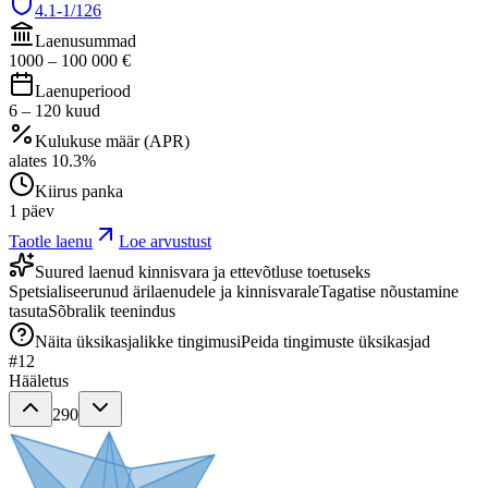
4.1-1/126
Laenusummad
1000
–
100 000
€
Laenuperiood
6
–
120
kuud
Kulukuse määr (APR)
alates
10.3
%
Kiirus panka
1 päev
Taotle laenu
Loe arvustust
Suured laenud kinnisvara ja ettevõtluse toetuseks
Spetsialiseerunud ärilaenudele ja kinnisvarale
Tagatise nõustamine
tasuta
Sõbralik teenindus
Näita üksikasjalikke tingimusi
Peida tingimuste üksikasjad
#
12
Hääletus
290