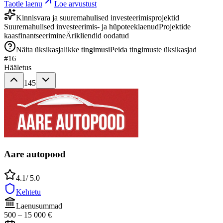
Taotle laenu
Loe arvustust
Kinnisvara ja suuremahulised investeerimisprojektid
Suuremahulised investeerimis- ja hüpoteeklaenud
Projektide
kaasfinantseerimine
Ärikliendid oodatud
Näita üksikasjalikke tingimusi
Peida tingimuste üksikasjad
#
16
Hääletus
145
Aare autopood
4.1
/ 5.0
Kehtetu
Laenusummad
500
–
15 000
€