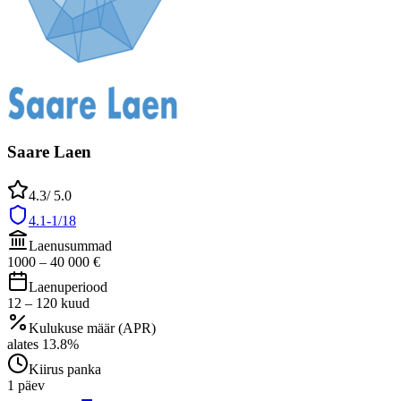
Saare Laen
4.3
/ 5.0
4.1-1/18
Laenusummad
1000
–
40 000
€
Laenuperiood
12
–
120
kuud
Kulukuse määr (APR)
alates
13.8
%
Kiirus panka
1 päev