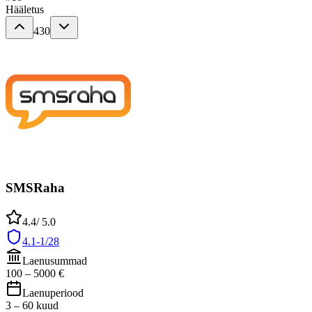
Hääletus
430
SMSRaha
4.4
/ 5.0
4.1-1/28
Laenusummad
100
–
5000
€
Laenuperiood
3
–
60
kuud