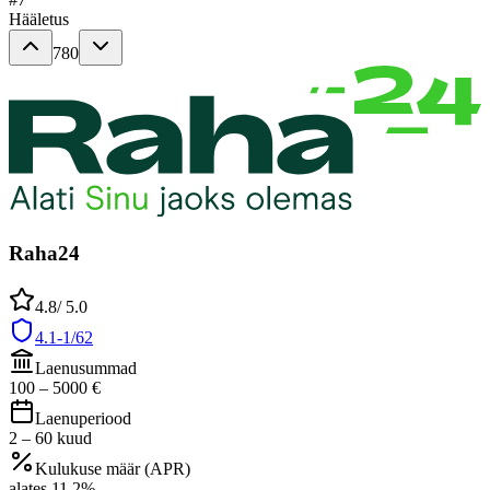
Hääletus
780
Raha24
4.8
/ 5.0
4.1-1/62
Laenusummad
100
–
5000
€
Laenuperiood
2
–
60
kuud
Kulukuse määr (APR)
alates
11.2
%