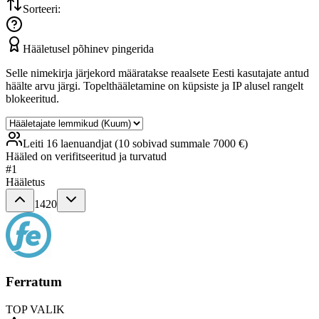
Sorteeri:
Hääletusel põhinev pingerida
Selle nimekirja järjekord määratakse reaalsete Eesti kasutajate antud
häälte arvu järgi. Topelthääletamine on küpsiste ja IP alusel rangelt
blokeeritud.
Leiti 16 laenuandjat (10 sobivad summale 7000 €)
Hääled on verifitseeritud ja turvatud
#
1
Hääletus
1420
Ferratum
TOP VALIK