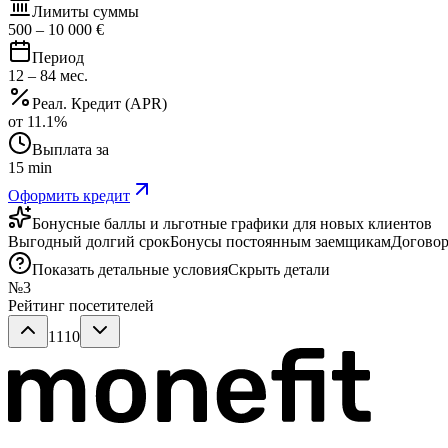
Лимиты суммы
500
–
10 000
€
Период
12
–
84
мес.
Реал. Кредит (APR)
от
11.1
%
Выплата за
15 min
Оформить кредит
Бонусные баллы и льготные графики для новых клиентов
Выгодный долгий срок
Бонусы постоянным заемщикам
Договор
Показать детальные условия
Скрыть детали
№
3
Рейтинг посетителей
1110