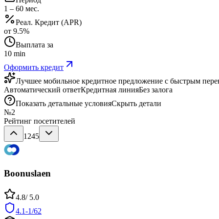
1
–
60
мес.
Реал. Кредит (APR)
от
9.5
%
Выплата за
10 min
Оформить кредит
Лучшее мобильное кредитное предложение с быстрым пере
Автоматический ответ
Кредитная линия
Без залога
Показать детальные условия
Скрыть детали
№
2
Рейтинг посетителей
1245
Boonuslaen
4.8
/ 5.0
4.1-1/62