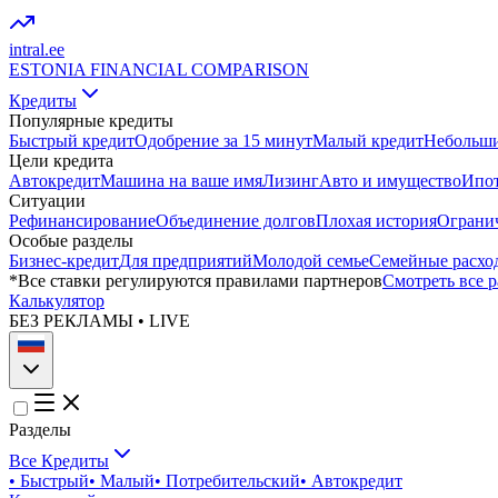
intral
.ee
ESTONIA FINANCIAL COMPARISON
Кредиты
Популярные кредиты
Быстрый кредит
Одобрение за 15 минут
Малый кредит
Небольши
Цели кредита
Автокредит
Машина на ваше имя
Лизинг
Авто и имущество
Ипот
Ситуации
Рефинансирование
Объединение долгов
Плохая история
Ограни
Особые разделы
Бизнес-кредит
Для предприятий
Молодой семье
Семейные расхо
*Все ставки регулируются правилами партнеров
Смотреть все 
Калькулятор
БЕЗ РЕКЛАМЫ • LIVE
Разделы
Все Кредиты
•
Быстрый
•
Малый
•
Потребительский
•
Автокредит