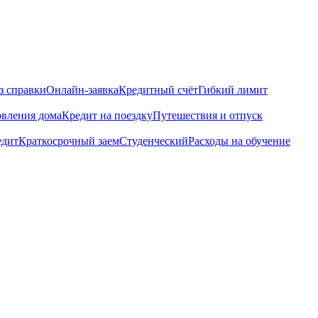
з справки
Онлайн-заявка
Кредитный счёт
Гибкий лимит
овления дома
Кредит на поездку
Путешествия и отпуск
едит
Краткосрочный заем
Студенческий
Расходы на обучение