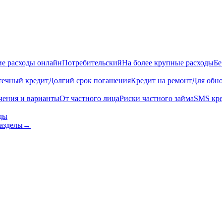
е расходы онлайн
Потребительский
На более крупные расходы
Бе
ечный кредит
Долгий срок погашения
Кредит на ремонт
Для обн
чения и варианты
От частного лица
Риски частного займа
SMS кр
ды
разделы
→