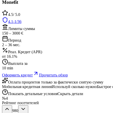
Monefit
4.5
/ 5.0
4.1-1/36
Лимиты суммы
150
–
3000
€
Период
2
–
36
мес.
Реал. Кредит (APR)
от
16.1
%
Выплата за
10 min
Оформить кредит
Прочитать обзор
Оплата процентов только за фактически снятую сумму
Мобильная кредитная линия
Используй сколько нужно
Быстрое
Показать детальные условия
Скрыть детали
№
4
Рейтинг посетителей
980