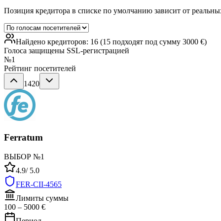
Позиция кредитора в списке по умолчанию зависит от реальны
Найдено кредиторов: 16 (15 подходят под сумму 3000 €)
Голоса защищены SSL-регистрацией
№
1
Рейтинг посетителей
1420
Ferratum
ВЫБОР №1
4.9
/ 5.0
FER-CII-4565
Лимиты суммы
100
–
5000
€
Период